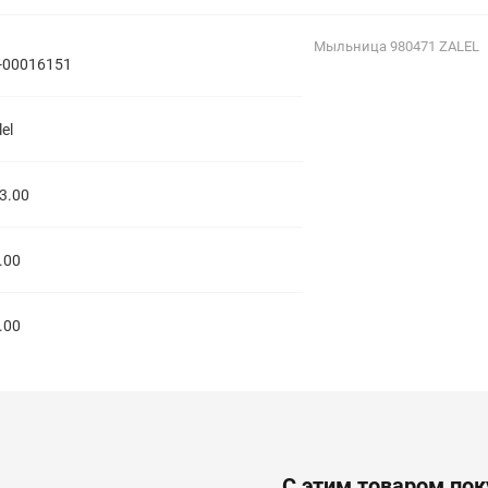
полипропиленовые
Тройники
106
Мыльница 980471 ZALEL
полипропиленовые
-00016151
Трубы
44
полипропиленовые
Углы
103
lel
полипропиленовые
Фальцевые бурты
4
полипропиленовые
Фильтры
7
3.00
полипропиленовые
.00
.00
С этим товаром по