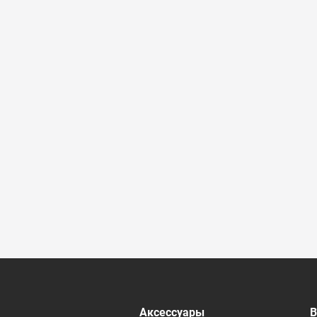
 ревизионные
Аксессуары
В