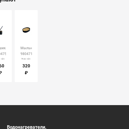
шик
Мыльница
0475
980471
LEL
ZALEL
60
320
₽
₽
Водонагреватели,
Душевые кабины,