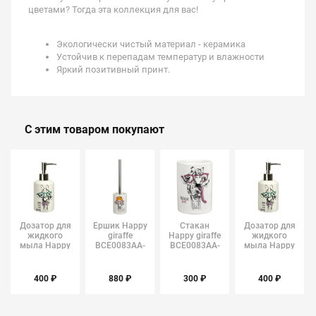
цветами? Тогда эта коллекция для вас!
Экологически чистый материал - керамика
Устойчив к перепадам температур и влажности
Яркий позитивный принт.
С этим товаром покупают
Дозатор для
Ершик Happy
Стакан
Дозатор для
жидкого
giraffe
Happy giraffe
жидкого
мыла Happy
BCE0083AA-
BCE0083AA-
мыла Happy
giraffe
TOH
TB
giraffe
BCE0083AA-
Аквалиния
Аквалиния
BCE0083AA-
LD
LD
400 ₽
880 ₽
300 ₽
400 ₽
Аквалиния
Аквалиния