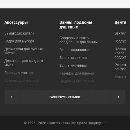
Аксессуары
Ванны, поддоны
Вентил
душевые
Бумагодержатели
Вентиля
Бордюры и ленты
Ведра для мусора
Воздухо
бордюрные для ванны
Держатели для зубных
Площадки
Ванны акриловые
щеток
клапаны
воздухо
Ванны стальные
Дозаторы для жидкого
мыла
Решетки
Ванны чугунные
вентиля
Ерши для унитаза
Карнизы для ванной
Хомуты 
Коврики для ванной
Поддоны акриловые
Крючки для полотенец
Поддоны стальные
Мыльницы
Пробки для ванн
РАЗВЕРНУТЬ КАТАЛОГ
Наборы аксессуаров
Шторы для ванной
Полки для ванных
Экраны под ванну
комнат
© 1995 - 2026 «Сантехника» Все права защищены
Полотенцедержатели