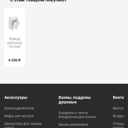
Комод
напольный
"ТН 500"
белый с
корзиной
Style
6 530 ₽
Line
Аксессуары
Ванны, поддоны
Вентил
душевые
Бумагодержатели
Вентиля
Бордюры и ленты
Ведра для мусора
Воздухо
бордюрные для ванны
Держатели для зубных
Площадки
Ванны акриловые
щеток
клапаны