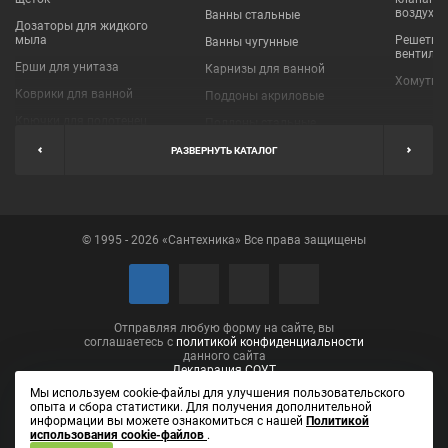
воздухо
Ванны стальные
Дозаторы для жидкого
мыла
Решетки
Ванны чугунные
вентиля
Ерши для унитаза
Карнизы для ванной
Хомуты 
Коврики для ванной
Поддоны акриловые
Крючки для полотенец
Поддоны стальные
Мыльницы
Пробки для ванн
РАЗВЕРНУТЬ КАТАЛОГ
Наборы аксессуаров
Шторы для ванной
Полки для ванных
Экраны под ванну
комнат
© 1995 - 2026 «Сантехника» Все права защищены
Полотенцедержатели
Поручни
Рукосушители и фены
Сушилки для белья
Отправляя любую форму на сайте, вы
соглашаетесь с
политикой конфиденциальности
данного сайта
Декларация СОУТ
Мы используем cookie-файлы для улучшения пользовательского
опыта и сбора статистики. Для получения дополнительной
информации вы можете ознакомиться с нашей
Политикой
использования cookie-файлов
.