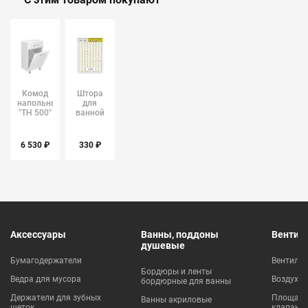
Комод
Штора
напольный
для
"ТН 500"
ванной
белый с
F8808
корзиной
Frap
Style
6 530 ₽
330 ₽
Line
Аксессуары
Ванны, поддоны
Вентил
душевые
Бумагодержатели
Вентиля
Бордюры и ленты
Ведра для мусора
Воздухо
бордюрные для ванны
Держатели для зубных
Площадки
Ванны акриловые
щеток
клапаны