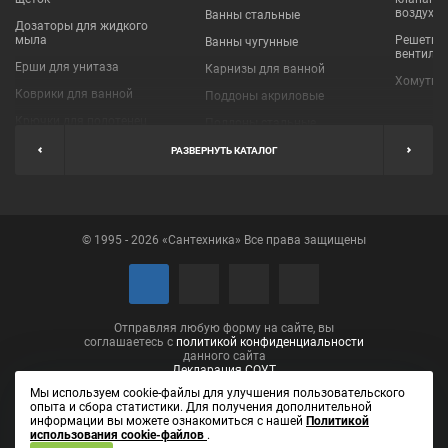
воздухо
Ванны стальные
Дозаторы для жидкого
мыла
Решетки
Ванны чугунные
вентиля
Ерши для унитаза
Карнизы для ванной
Хомуты 
Коврики для ванной
Поддоны акриловые
Крючки для полотенец
Поддоны стальные
Мыльницы
Пробки для ванн
РАЗВЕРНУТЬ КАТАЛОГ
Наборы аксессуаров
Шторы для ванной
Полки для ванных
Экраны под ванну
комнат
© 1995 - 2026 «Сантехника» Все права защищены
Полотенцедержатели
Поручни
Рукосушители и фены
Сушилки для белья
Отправляя любую форму на сайте, вы
соглашаетесь с
политикой конфиденциальности
данного сайта
Декларация СОУТ
Мы используем cookie-файлы для улучшения пользовательского
опыта и сбора статистики. Для получения дополнительной
информации вы можете ознакомиться с нашей
Политикой
использования cookie-файлов
.