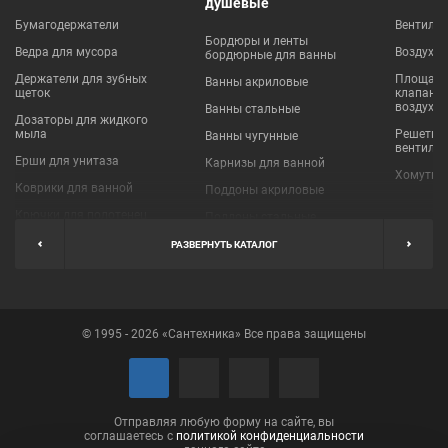
душевые
Бумагодержатели
Вентиля
Бордюры и ленты
Ведра для мусора
Воздухо
бордюрные для ванны
Держатели для зубных
Площадки
Ванны акриловые
щеток
клапаны
воздухо
Ванны стальные
Дозаторы для жидкого
мыла
Решетки
Ванны чугунные
вентиля
Ерши для унитаза
Карнизы для ванной
Хомуты 
Коврики для ванной
Поддоны акриловые
Крючки для полотенец
Поддоны стальные
Мыльницы
Пробки для ванн
РАЗВЕРНУТЬ КАТАЛОГ
Наборы аксессуаров
Шторы для ванной
Полки для ванных
Экраны под ванну
комнат
© 1995 - 2026 «Сантехника» Все права защищены
Полотенцедержатели
Поручни
Рукосушители и фены
Сушилки для белья
Отправляя любую форму на сайте, вы
соглашаетесь с
политикой конфиденциальности