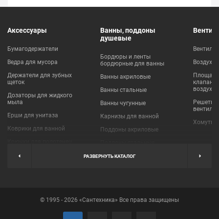
Аксессуары
Ванны, поддоны
Вентил
душевые
Бумагодержатели
Вентиля
Бордюры и ленты
Ведра для мусора
Воздухо
бордюрные для ванны
Держатели для зубных
Площадки
Ванны акриловые
щеток
клапаны
воздухо
Ванны стальные
Дозаторы для жидкого
мыла
Решетки
Ванны чугунные
вентиля
Ерши для унитаза
Карнизы для ванной
Хомуты 
Коврики для ванной
Поддоны акриловые
Крючки для полотенец
Поддоны стальные
Мыльницы
Пробки для ванн
РАЗВЕРНУТЬ КАТАЛОГ
Наборы аксессуаров
Шторы для ванной
Полки для ванных
Экраны под ванну
комнат
© 1995 - 2026 «Сантехника» Все права защищены
Полотенцедержатели
Поручни