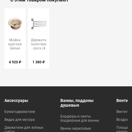
Мойка
Держатель
круглая
полотенец
белая
- рога (4
331 GF-
понеля)
R510
Ledeme
GRANFEST
L3514
4 920 ₽
1 380 ₽
Аксессуары
Ванны, поддоны
Вентил
душевые
Бумагодержатели
Вентиля
Бордюры и ленты
Ведра для мусора
Воздухо
бордюрные для ванны
Держатели для зубных
Площадки
Ванны акриловые
щеток
клапаны