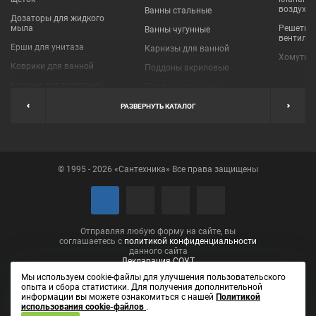
воздухо
Ванны стальные
Дозаторы для жидкого
мыла
Решетки
Ванны чугунные
вентиля
Ерши для унитаза
Карнизы для ванной
Хомуты 
Коврики для ванной
Поддоны акриловые
Крючки для полотенец
Поддоны стальные
Мыльницы
Пробки для ванн
РАЗВЕРНУТЬ КАТАЛОГ
Наборы аксессуаров
Шторы для ванной
Полки для ванных
Экраны под ванну
комнат
© 1995 - 2026 «Сантехника» Все права защищены
Полотенцедержатели
Поручни
Рукосушители и фены
Сушилки для белья
Отправляя любую форму на сайте, вы
соглашаетесь с
политикой конфиденциальности
данного сайта
Декларация СОУТ
Мы используем cookie-файлы для улучшения пользовательского
опыта и сбора статистики. Для получения дополнительной
информации вы можете ознакомиться с нашей
Политикой
использования cookie-файлов
.