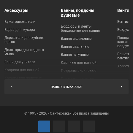
Аксессуары
Ванны, поддоны
Вентил
душевые
Бумагодержатели
Вентиля
Бордюры и ленты
Ведра для мусора
Воздухо
бордюрные для ванны
Держатели для зубных
Площадки
Ванны акриловые
щеток
клапаны
воздухо
Ванны стальные
Дозаторы для жидкого
мыла
Решетки
Ванны чугунные
вентиля
Ерши для унитаза
Карнизы для ванной
Хомуты 
Коврики для ванной
Поддоны акриловые
Крючки для полотенец
Поддоны стальные
Мыльницы
Пробки для ванн
РАЗВЕРНУТЬ КАТАЛОГ
Наборы аксессуаров
Шторы для ванной
Полки для ванных
Экраны под ванну
комнат
© 1995 - 2026 «Сантехника» Все права защищены
Полотенцедержатели
Поручни
Рукосушители и фены