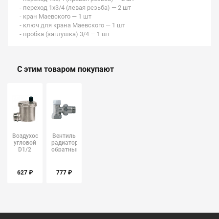
- переход 1х3/4 (левая резьба) — 2 шт
- кран Маевского — 1 шт
- ключ для крана Маевского — 1 шт
- пробка (заглушка) 3/4 — 1 шт
С этим товаром покупают
Воздухоотводчик
Вентиль
угловой
радиаторный
D1/2
обратный
ITAP 364
со
сгоном
3/4" ГШ
627 ₽
777 ₽
ITAP 396