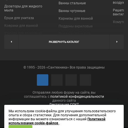
воздухо
Ванны стальные
Дозаторы для жидкого
мыла
Решетки
Ванны чугунные
вентиля
Ерши для унитаза
Карнизы для ванной
Хомуты 
Коврики для ванной
Поддоны акриловые
Крючки для полотенец
Поддоны стальные
Мыльницы
Пробки для ванн
РАЗВЕРНУТЬ КАТАЛОГ
Наборы аксессуаров
Шторы для ванной
Полки для ванных
Экраны под ванну
комнат
© 1995 - 2026 «Сантехника» Все права защищены
Полотенцедержатели
Поручни
Рукосушители и фены
Сушилки для белья
Отправляя любую форму на сайте, вы
соглашаетесь с
политикой конфиденциальности
данного сайта
Декларация СОУТ
Мы используем cookie-файлы для улучшения пользовательского
опыта и сбора статистики. Для получения дополнительной
информации вы можете ознакомиться с нашей
Политикой
использования cookie-файлов
.