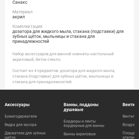
Санакс
Материал
акрил
Комплектация
дозатора для жидкого мыла, стакана (подставки) для
зубных щёток, мыльницы и стакана для
принадлежностей
Набор аксессуаров для ванной комнаты настольный
акриловый, битое стекло.
Состоит из 4 предметов: дозатора для жидкого мыла,
стакана (подставки) для зубных щёток, мыльницы и
стакана для принадлежностей.
Аксессуары
Ванны, поддоны
Вентил
душевые
Бумагодержатели
Вентиля
Бордюры и ленты
Ведра для мусора
Воздухо
бордюрные для ванны
Держатели для зубных
Площадки
Ванны акриловые
щеток
клапаны