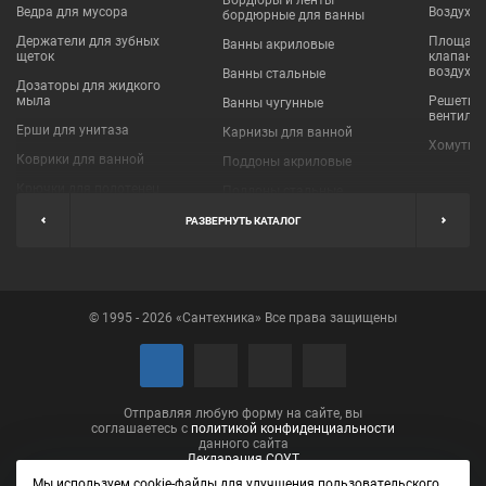
Бордюры и ленты
Ведра для мусора
Воздухо
бордюрные для ванны
Держатели для зубных
Площадки
Ванны акриловые
щеток
клапаны
воздухо
Ванны стальные
Дозаторы для жидкого
мыла
Решетки
Ванны чугунные
вентиля
Ерши для унитаза
Карнизы для ванной
Хомуты 
Коврики для ванной
Поддоны акриловые
Крючки для полотенец
Поддоны стальные
Мыльницы
Пробки для ванн
РАЗВЕРНУТЬ КАТАЛОГ
Наборы аксессуаров
Шторы для ванной
Полки для ванных
Экраны под ванну
комнат
© 1995 - 2026 «Сантехника» Все права защищены
Полотенцедержатели
Поручни
Рукосушители и фены
Сушилки для белья
Отправляя любую форму на сайте, вы
соглашаетесь с
политикой конфиденциальности
данного сайта
Декларация СОУТ
Мы используем cookie-файлы для улучшения пользовательского