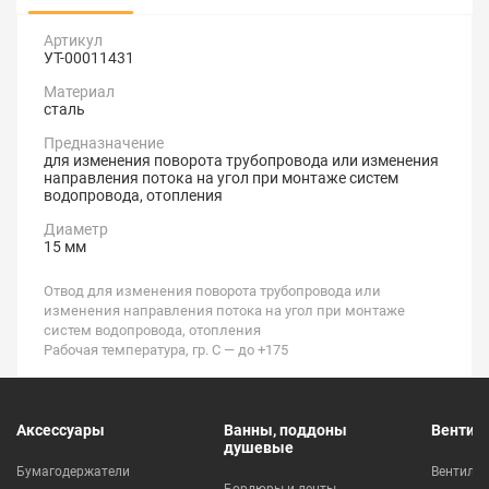
Артикул
УТ-00011431
Материал
сталь
Предназначение
для изменения поворота трубопровода или изменения
направления потока на угол при монтаже систем
водопровода, отопления
Диаметр
15 мм
Отвод для изменения поворота трубопровода или
изменения направления потока на угол при монтаже
систем водопровода, отопления
Рабочая температура, гр. С — до +175
Аксессуары
Ванны, поддоны
Вентил
душевые
Бумагодержатели
Вентиля