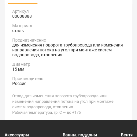
Артикул
00008888
Материал
сталь
Предназначение
для изменения поворота трубопровода или изменения
направления потока на угол при монтаже систем
водопровода, отопления
Диаметр
15 мм
Производитель
Россия
Отвод для изменения поворота трубопровода или
изменения направления потока на угол при монтаже
систем водопровода, отопления
Рабочая температура, гр. С — до +175
Аксессуары
Ванны, поддоны
Вентил