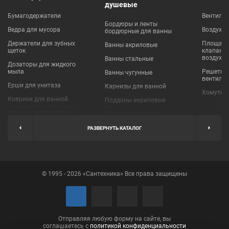
душевые
Бумагодержатели
Вентиля
Бордюры и ленты
Ведра для мусора
Воздухо
бордюрные для ванны
Держатели для зубных
Площадки
Ванны акриловые
щеток
клапаны
воздухо
Ванны стальные
Дозаторы для жидкого
мыла
Решетки
Ванны чугунные
вентиля
Ерши для унитаза
Карнизы для ванной
Хомуты 
Коврики для ванной
Поддоны акриловые
Крючки для полотенец
Поддоны стальные
Мыльницы
Пробки для ванн
РАЗВЕРНУТЬ КАТАЛОГ
Наборы аксессуаров
Шторы для ванной
Полки для ванных
Экраны под ванну
комнат
© 1995 - 2026 «Сантехника» Все права защищены
Полотенцедержатели
Поручни
Рукосушители и фены
Сушилки для белья
Отправляя любую форму на сайте, вы
соглашаетесь с
политикой конфиденциальности