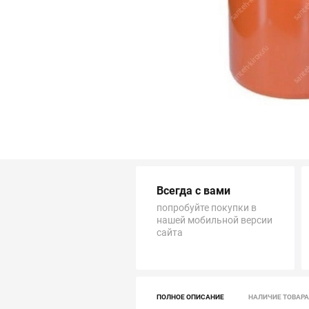
Трубопровод
Автоматика и насосы
Инструменты и крепеж
Приборы учета / Измерительные приборы
Хозтовары и садовые принадлежности
Всегда с вами
ОСОБЫЕ КАТЕГОРИИ
попробуйте покупки в
нашей мобильной версии
сайта
ПОЛНОЕ ОПИСАНИЕ
НАЛИЧИЕ ТОВАРА