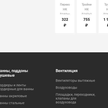
Переход
Тройник
Тр
НК
НК
D160мм
D160х110мм
D1
х
угол
L2
322
755
1 
110мм
90гр.
Р
₽
₽
РТП
РТП
анны, поддоны
Вентиляция
душевые
Вентиляторы вытяжные
ордюры и ленты
Воздуховоды
ордюрные для ванны
Площадки, переходники,
анны акриловые
клапаны для
воздуховода
анны стальные