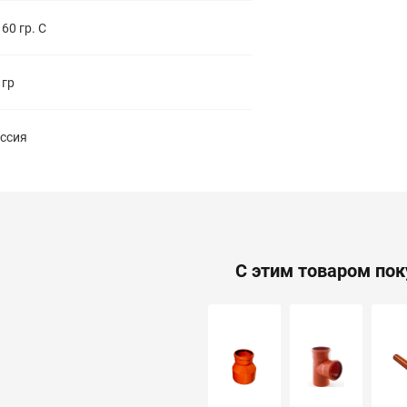
 60 гр. С
 гр
ссия
С этим товаром по