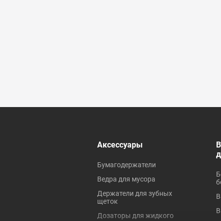
 ревизионные
Аксессуары
В
Бумагодержатели
Б
Ведра для мусора
б
Держатели для зубных
В
щеток
В
Дозаторы для жидкого