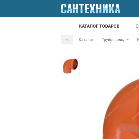
КАТАЛОГ ТОВАРОВ
О
Каталог
Трубопровод
Для ванной
Для кухни
Т
Смесители
Мойки
Санфаянс
Отопление
Канализация