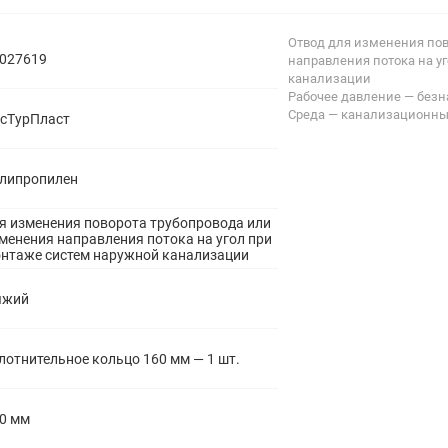
полипропиленовые
Тройники
106
Отвод для изменения пов
полипропиленовые
027619
направления потока на у
Трубы
44
канализации
полипропиленовые
Рабочее давление — без
Углы
103
Среда — канализационны
сТурПласт
полипропиленовые
Фальцевые бурты
4
полипропиленовые
Фильтры
7
липропилен
полипропиленовые
я изменения поворота трубопровода или
менения направления потока на угол при
нтаже систем наружной канализации
ыжий
лотнительное кольцо 160 мм — 1 шт.
0 мм