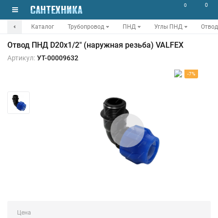
0
0
Каталог
Трубопровод
ПНД
Углы ПНД
Отвод
Отвод ПНД D20х1/2" (наружная резьба) VALFEX
Артикул:
УТ-00009632
-7%
Цена