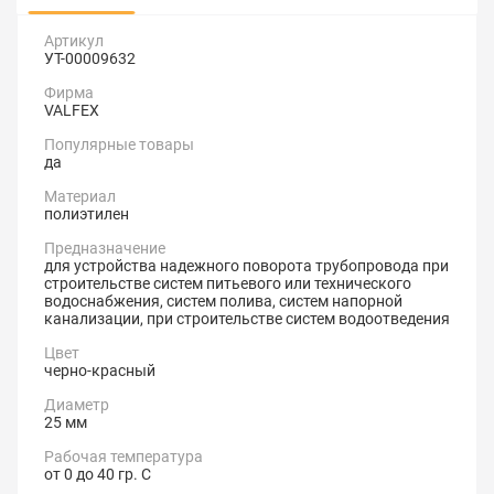
Артикул
УТ-00009632
Фирма
VALFEX
Популярные товары
да
Материал
полиэтилен
Предназначение
для устройства надежного поворота трубопровода при
строительстве систем питьевого или технического
водоснабжения, систем полива, систем напорной
канализации, при строительстве систем водоотведения
Цвет
черно-красный
Диаметр
25 мм
Рабочая температура
от 0 до 40 гр. С