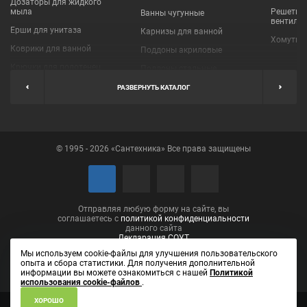
Дозаторы для жидкого
мыла
Решетки
Ванны чугунные
вентиля
Ерши для унитаза
Карнизы для ванной
Хомуты 
Коврики для ванной
Поддоны акриловые
Крючки для полотенец
Поддоны стальные
Мыльницы
Пробки для ванн
РАЗВЕРНУТЬ КАТАЛОГ
Наборы аксессуаров
Шторы для ванной
Полки для ванных
Экраны под ванну
комнат
© 1995 - 2026 «Сантехника» Все права защищены
Полотенцедержатели
Поручни
Рукосушители и фены
Сушилки для белья
Отправляя любую форму на сайте, вы
соглашаетесь с
политикой конфиденциальности
данного сайта
Декларация СОУТ
Мы используем cookie-файлы для улучшения пользовательского
опыта и сбора статистики. Для получения дополнительной
информации вы можете ознакомиться с нашей
Политикой
использования cookie-файлов
.
ХОРОШО
ИП Лаптева Елена Вениаминовна ОГРН 304434531001090
610002,