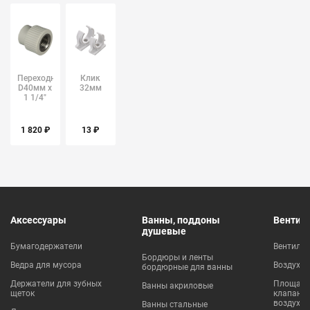
Переходник
Клик
D40мм х
32мм
1 1/4"
(внутренняя
резьба)
FV-Plast
1 820 ₽
13 ₽
Аксессуары
Ванны, поддоны
Вентил
душевые
Бумагодержатели
Вентиля
Бордюры и ленты
Ведра для мусора
Воздухо
бордюрные для ванны
Держатели для зубных
Площадки
Ванны акриловые
щеток
клапаны
воздухо
Ванны стальные