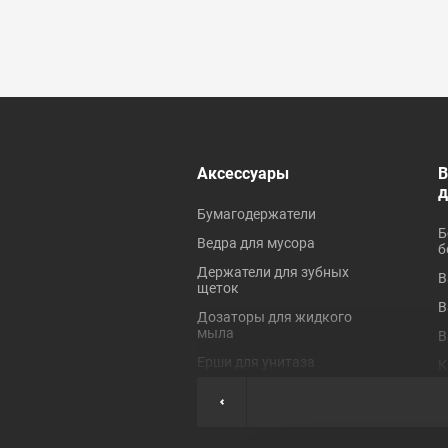
 ревизионные
Аксессуары
В
Бумагодержатели
Б
Ведра для мусора
б
Держатели для зубных
В
щеток
В
Дозаторы для жидкого
мыла
В
Ерши для унитаза
К
Коврики для ванной
П
Крючки для полотенец
П