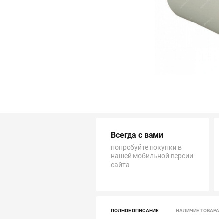
Трубопровод
Автоматика и насосы
Инструменты и крепеж
Приборы учета / Измерительные приборы
Хозтовары и садовые принадлежности
Всегда с вами
ОСОБЫЕ КАТЕГОРИИ
попробуйте покупки в
нашей мобильной версии
сайта
ПОЛНОЕ ОПИСАНИЕ
НАЛИЧИЕ ТОВАРА