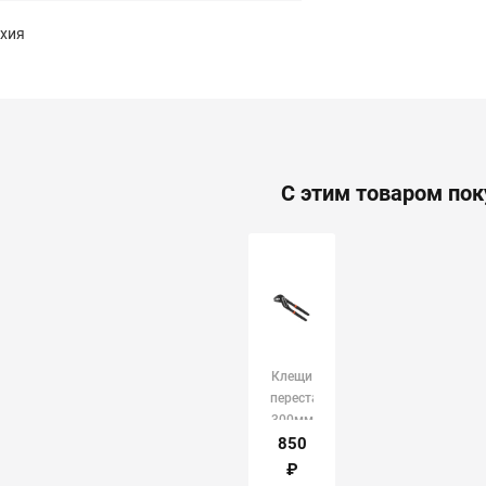
хия
С этим товаром по
Клещи
переставные
300мм
Вихрь
850
арт.3944
₽