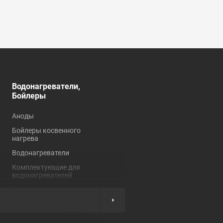
Водонагреватели,
Душевые кабины,
Бойлеры
углы, ограждения
Аноды
Душевые кабины
Бойлеры косвенного
Душевые углы и
нагрева
ограждения
Водонагреватели
Комплектующие для
душевых кабин
Комплектующие для
водонагревателей
Нагревательные
элементы