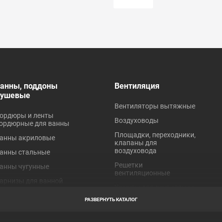
анны, поддоны
Вентиляция
душевые
Вентиляторы вытяжные
ордюры и ленты
Воздуховоды
ордюрные для ванны
Площадки, переходники,
анны акриловые
клапаны для
воздуховода
анны стальные
Решетки
анны чугунные
вентиляционные
арнизы для ванной
Хомуты для вентиляции
оддоны акриловые
РАЗВЕРНУТЬ КАТАЛОГ
оддоны стальные