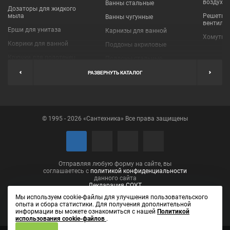
воздухо
Ванны стальные
Дозаторы для жидкого
мыла
Решетки
Ванны чугунные
вентиля
Ерши для унитаза
Карнизы для ванной
Хомуты 
Коврики для ванной
Поддоны акриловые
Крючки для полотенец
Поддоны стальные
Мыльницы
Пробки для ванн
РАЗВЕРНУТЬ КАТАЛОГ
Наборы аксессуаров
Шторы для ванной
Полки для ванных
Экраны под ванну
комнат
© 1995 - 2026 «Сантехника» Все права защищены
Полотенцедержатели
Поручни
Рукосушители и фены
Сушилки для белья
Отправляя любую форму на сайте, вы
соглашаетесь с
политикой конфиденциальности
данного сайта
Декларация СОУТ
Мы используем cookie-файлы для улучшения пользовательского
опыта и сбора статистики. Для получения дополнительной
информации вы можете ознакомиться с нашей
Политикой
использования cookie-файлов
.