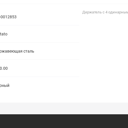
полипропиленовые
Тройники
106
Держатель с 4 одинарны
полипропиленовые
-0012853
Трубы
44
полипропиленовые
Углы
103
tato
полипропиленовые
Фальцевые бурты
4
полипропиленовые
Фильтры
7
ржавеющая сталь
полипропиленовые
0.00
рный