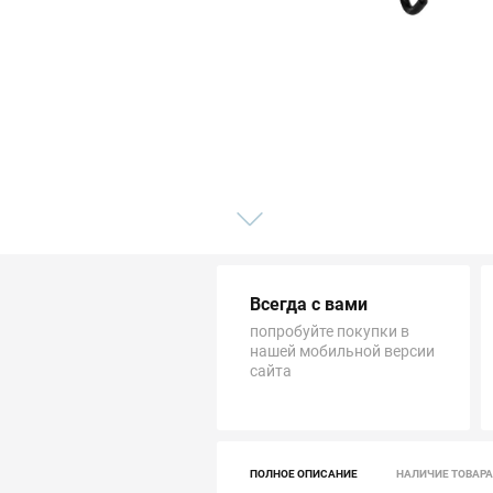
Трубопровод
Автоматика и насосы
Инструменты и крепеж
Приборы учета / Измерительные приборы
Хозтовары и садовые принадлежности
Всегда с вами
ОСОБЫЕ КАТЕГОРИИ
попробуйте покупки в
нашей мобильной версии
сайта
ПОЛНОЕ ОПИСАНИЕ
НАЛИЧИЕ ТОВАРА