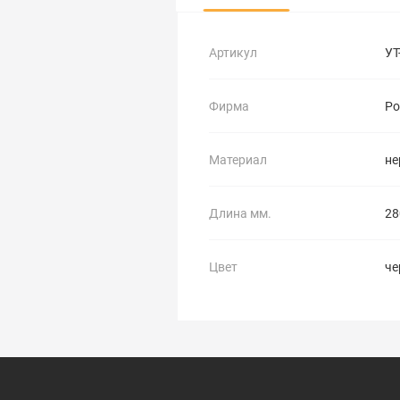
Артикул
УТ
Фирма
Po
Материал
не
Длина мм.
28
Цвет
че