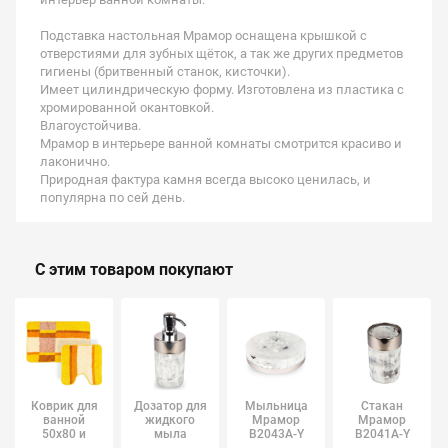
Подставка настольная Мрамор оснащена крышкой с
отверстиями для зубных щёток, а так же других предметов
гигиены (бритвенный станок, кисточки).
Имеет цилиндрическую форму. Изготовлена из пластика с
хромированной окантовкой.
Влагоустойчива.
Мрамор в интерьере ванной комнаты смотрится красиво и
лаконично.
Природная фактура камня всегда высоко ценилась, и
популярна по сей день.
С этим товаром покупают
Коврик для
Дозатор для
Мыльница
Стакан
ванной
жидкого
Мрамор
Мрамор
50х80 и
мыла
B2043A-Y
B2041A-Y