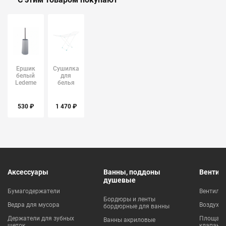
Ершик
Сушилка
белый
для
Ledeme
белья
L911-1
белая
18м
НИКА
530 ₽
1 470 ₽
Аксессуары
Ванны, поддоны
Вентил
душевые
Бумагодержатели
Вентиля
Бордюры и ленты
Ведра для мусора
Воздухо
бордюрные для ванны
Держатели для зубных
Площадки
Ванны акриловые
щеток
клапаны