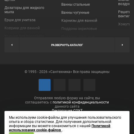
воздухо
Ванны стальные
Дозаторы для жидкого
мыла
Решетки
Ванны чугунные
вентиля
Ерши для унитаза
Карнизы для ванной
Хомуты 
Коврики для ванной
Поддоны акриловые
Крючки для полотенец
Поддоны стальные
Мыльницы
Пробки для ванн
РАЗВЕРНУТЬ КАТАЛОГ
Наборы аксессуаров
Шторы для ванной
Полки для ванных
Экраны под ванну
комнат
© 1995 - 2026 «Сантехника» Все права защищены
Полотенцедержатели
Поручни
Рукосушители и фены
Сушилки для белья
Отправляя любую форму на сайте, вы
соглашаетесь с
политикой конфиденциальности
данного сайта
Декларация СОУТ
Мы используем cookie-файлы для улучшения пользовательского
опыта и сбора статистики. Для получения дополнительной
информации вы можете ознакомиться с нашей
Политикой
использования cookie-файлов
.