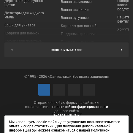
Держатели для зубных
Площадки
Ванны акриловые
щеток
клапаны
воздухо
Ванны стальные
Дозаторы для жидкого
мыла
Решетки
Ванны чугунные
вентиля
Ерши для унитаза
Карнизы для ванной
Хомуты 
Коврики для ванной
Поддоны акриловые
Крючки для полотенец
Поддоны стальные
Мыльницы
Пробки для ванн
РАЗВЕРНУТЬ КАТАЛОГ
Наборы аксессуаров
Шторы для ванной
Полки для ванных
Экраны под ванну
комнат
© 1995 - 2026 «Сантехника» Все права защищены
Полотенцедержатели
Поручни
Рукосушители и фены
Сушилки для белья
Отправляя любую форму на сайте, вы
соглашаетесь с
политикой конфиденциальности
данного сайта
Декларация СОУТ
Мы используем cookie-файлы для улучшения пользовательского
опыта и сбора статистики. Для получения дополнительной
информации вы можете ознакомиться с нашей
Политикой