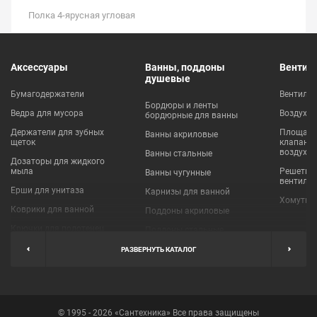
Полка 4-ярусная угловая
Аксессуары
Ванны, поддоны
Вентил
душевые
Бумагодержатели
Вентиля
Бордюры и ленты
Ведра для мусора
Воздухо
бордюрные для ванны
Держатели для зубных
Площадки
Ванны акриловые
щеток
клапаны
воздухо
Ванны стальные
Дозаторы для жидкого
мыла
Решетки
Ванны чугунные
вентиля
Ерши для унитаза
Карнизы для ванной
Хомуты 
Коврики для ванной
Поддоны акриловые
Крючки для полотенец
Поддоны стальные
Мыльницы
Пробки для ванн
РАЗВЕРНУТЬ КАТАЛОГ
Наборы аксессуаров
Шторы для ванной
Полки для ванных
Экраны под ванну
комнат
© 1995 - 2026 «Сантехника» Все права защищены
Полотенцедержатели