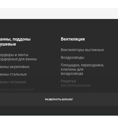
анны, поддоны
Вентиляция
душевые
Вентиляторы вытяжные
ордюры и ленты
Воздуховоды
ордюрные для ванны
Площадки, переходники,
анны акриловые
клапаны для
воздуховода
анны стальные
Решетки
анны чугунные
вентиляционные
арнизы для ванной
Хомуты для вентиляции
оддоны акриловые
РАЗВЕРНУТЬ КАТАЛОГ
оддоны стальные
робки для ванн