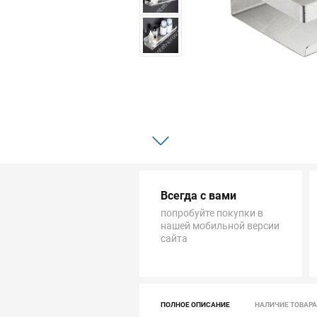
Трубопровод
Автоматика и насосы
Инструменты и крепеж
Приборы учета / Измерительные приборы
Хозтовары и садовые принадлежности
Всегда с вами
ОСОБЫЕ КАТЕГОРИИ
попробуйте покупки в
нашей мобильной версии
сайта
ПОЛНОЕ ОПИСАНИЕ
НАЛИЧИЕ ТОВАРА