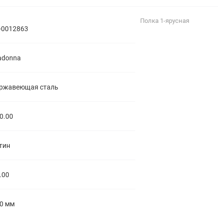
полипропиленовые
Тройники
106
Полка 1-ярусная
полипропиленовые
-0012863
Трубы
44
полипропиленовые
Углы
103
adonna
полипропиленовые
Фальцевые бурты
4
полипропиленовые
Фильтры
7
ржавеющая сталь
полипропиленовые
0.00
тин
.00
0 мм