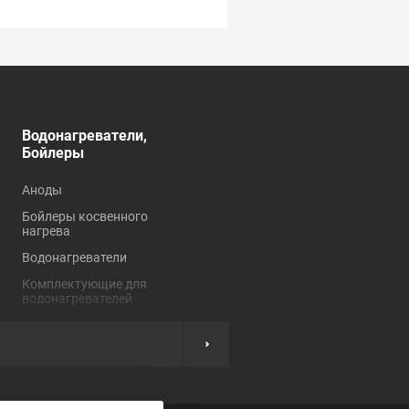
Водонагреватели,
Душевые кабины,
Бойлеры
углы, ограждения
Аноды
Душевые кабины
Бойлеры косвенного
Душевые углы и
нагрева
ограждения
Водонагреватели
Комплектующие для
душевых кабин
Комплектующие для
водонагревателей
Нагревательные
элементы