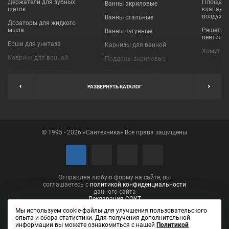
Держатели для зубных
Площадки
Ванны акриловые
щеток
клапаны
воздухо
Ванны стальные
Дозаторы для жидкого
мыла
Решетки
Ванны чугунные
вентиля
Ерши для унитаза
Карнизы для ванной
Хомуты 
Коврики для ванной
Поддоны акриловые
Крючки для полотенец
Поддоны стальные
Мыльницы
Пробки для ванн
РАЗВЕРНУТЬ КАТАЛОГ
Наборы аксессуаров
Шторы для ванной
Полки для ванных
Экраны под ванну
комнат
© 1995 - 2026 «Сантехника» Все права защищены
Полотенцедержатели
Поручни
Рукосушители и фены
Сушилки для белья
Отправляя любую форму на сайте, вы
соглашаетесь с
политикой конфиденциальности
данного сайта
Декларация СОУТ
Мы используем cookie-файлы для улучшения пользовательского
опыта и сбора статистики. Для получения дополнительной
информации вы можете ознакомиться с нашей
Политикой