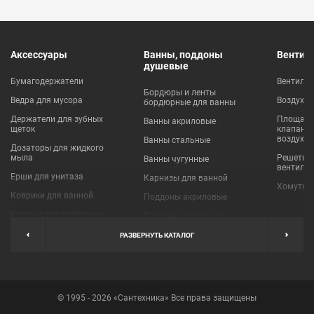
Аксессуары
Ванны, поддоны
Вентил
душевые
Бумагодержатели
Вентиля
Бордюры и ленты
Ведра для мусора
Воздухо
бордюрные для ванны
Держатели для зубных
Площадки
Ванны акриловые
щеток
клапаны
воздухо
Ванны стальные
Дозаторы для жидкого
мыла
Решетки
Ванны чугунные
вентиля
Ерши для унитаза
Карнизы для ванной
Хомуты 
Коврики для ванной
Поддоны акриловые
Крючки для полотенец
Поддоны стальные
Мыльницы
Пробки для ванн
РАЗВЕРНУТЬ КАТАЛОГ
Наборы аксессуаров
Шторы для ванной
Полки для ванных
Экраны под ванну
комнат
© 1995 - 2026 «Сантехника» Все права защищены
Полотенцедержатели