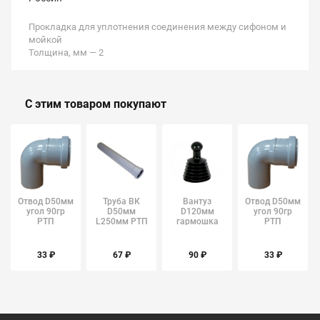
Прокладка для уплотнения соединения между сифоном и
мойкой
Толщина, мм — 2
С этим товаром покупают
Отвод D50мм
Труба ВК
Вантуз
Отвод D50мм
угол 90гр
D50мм
D120мм
угол 90гр
РТП
L250мм РТП
гармошка
РТП
33 ₽
67 ₽
90 ₽
33 ₽