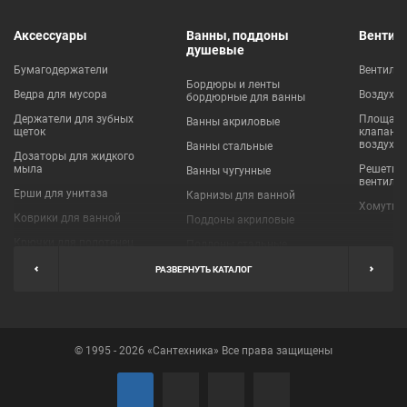
Аксессуары
Ванны, поддоны
Вентил
душевые
Бумагодержатели
Вентиля
Бордюры и ленты
Ведра для мусора
Воздухо
бордюрные для ванны
Держатели для зубных
Площадки
Ванны акриловые
щеток
клапаны
воздухо
Ванны стальные
Дозаторы для жидкого
мыла
Решетки
Ванны чугунные
вентиля
Ерши для унитаза
Карнизы для ванной
Хомуты 
Коврики для ванной
Поддоны акриловые
Крючки для полотенец
Поддоны стальные
Мыльницы
Пробки для ванн
РАЗВЕРНУТЬ КАТАЛОГ
Наборы аксессуаров
Шторы для ванной
Полки для ванных
Экраны под ванну
комнат
© 1995 - 2026 «Сантехника» Все права защищены
Полотенцедержатели
Поручни
Рукосушители и фены