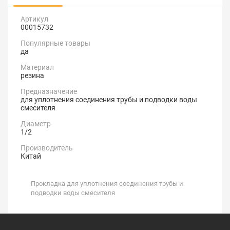
Артикул
00015732
Популярные товары
да
Материал
резина
Предназначение
для уплотнения соединения трубы и подводки воды
смесителя
Диаметр
1/2
Производитель
Китай
Прокладка для уплотнения соединения трубы и
подводки воды смесителя