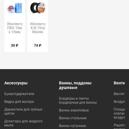
Изолента
Изолента
ПВХ 10м
Х/Б 70гр
х 15мм
Милен
синяя
Klebebander
30 ₽
74 ₽
Аксессуары
Ванны, поддоны
Вентил
душевые
Бумагодержатели
Вентиля
Бордюры и ленты
Ведра для мусора
Воздухо
бордюрные для ванны
Держатели для зубных
Площадки
Ванны акриловые
щеток
клапаны
воздухо
Ванны стальные
Дозаторы для жидкого
мыла
Решетки
Ванны чугунные