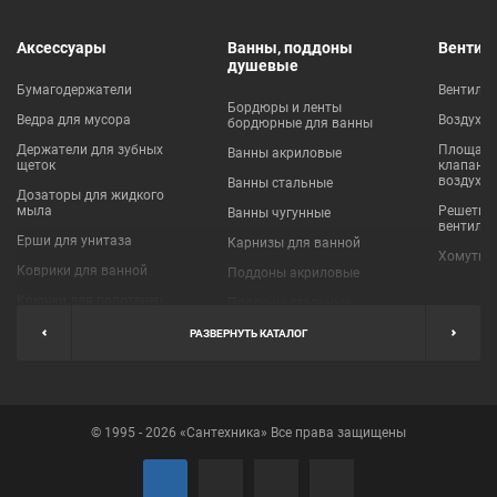
Аксессуары
Ванны, поддоны
Вентил
душевые
Бумагодержатели
Вентиля
Бордюры и ленты
Ведра для мусора
Воздухо
бордюрные для ванны
Держатели для зубных
Площадки
Ванны акриловые
щеток
клапаны
воздухо
Ванны стальные
Дозаторы для жидкого
мыла
Решетки
Ванны чугунные
вентиля
Ерши для унитаза
Карнизы для ванной
Хомуты 
Коврики для ванной
Поддоны акриловые
Крючки для полотенец
Поддоны стальные
Мыльницы
Пробки для ванн
РАЗВЕРНУТЬ КАТАЛОГ
Наборы аксессуаров
Шторы для ванной
Полки для ванных
Экраны под ванну
комнат
© 1995 - 2026 «Сантехника» Все права защищены
Полотенцедержатели
Поручни
Рукосушители и фены