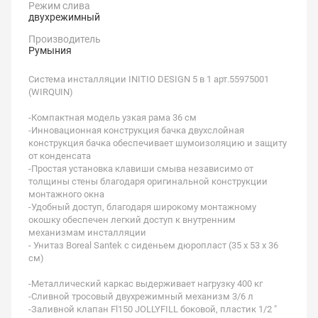
Режим слива
двухрежимный
Производитель
Румыния
Система инсталляции INITIO DESIGN 5 в 1 арт.55975001
(WIRQUIN)
-Компактная модель узкая рама 36 см
-Инновационная конструкция бачка двухслойная
конструкция бачка обеспечивает шумоизоляцию и защиту
от конденсата
-Простая установка клавиши смыва независимо от
толщины стены благодаря оригинальной конструкции
монтажного окна
-Удобный доступ, благодаря широкому монтажному
окошку обеспечен легкий доступ к внутренним
механизмам инсталляции
- Унитаз Boreal Santek с сиденьем дюропласт (35 x 53 x 36
см)
-Металлический каркас выдерживает нагрузку 400 кг
-Сливной тросовый двухрежимный механизм 3/6 л
-Заливной клапан Fl150 JOLLYFILL боковой, пластик 1/2 "