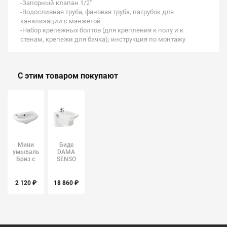
-Запорный клапан 1/2"
-Водосливная труба, фановая труба, патрубок для
канализации с манжетой
-Набор крепежных болтов (для крепления к полу и к
стенам, крепежи для бачка); инструкция по монтажу
С этим товаром покупают
Мини
Биде
умывальник
DAMA
Бриз с
SENSO
отверстием
357515.000
слева
(ROCA)
(Santek)
2 120 ₽
18 860 ₽