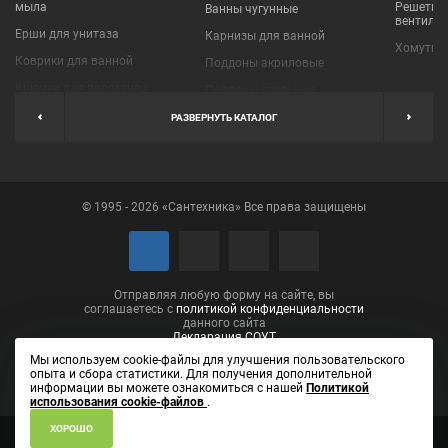
мыла
Решетки
Ванны чугунные
вентиля
Ерши для унитаза
Карнизы для ванной
Хомуты 
Коврики для ванной
Поддоны акриловые
Крючки для полотенец
Поддоны стальные
Мыльницы
Пробки для ванн
РАЗВЕРНУТЬ КАТАЛОГ
Наборы аксессуаров
Шторы для ванной
Полки для ванных
Экраны под ванну
комнат
© 1995 - 2026 «Сантехника» Все права защищены
Полотенцедержатели
Поручни
Рукосушители и фены
Сушилки для белья
Отправляя любую форму на сайте, вы
соглашаетесь с
политикой конфиденциальности
данного сайта
Декларация СОУТ
Мы используем cookie-файлы для улучшения пользовательского
опыта и сбора статистики. Для получения дополнительной
информации вы можете ознакомиться с нашей
Политикой
использования cookie-файлов
.
ХОРОШО
ИП Лаптева Елена Вениаминовна ОГРН 304434531001090
610002,
Кировская область, город Киров, ул. Пролетарская, д. 14, кв. 46
(8332)