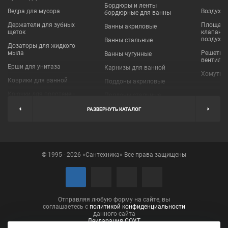
Бордюры и ленты
Ведра для мусора
Воздухо
бордюрные для ванны
Держатели для зубных
Площадки
Ванны акриловые
щеток
клапаны
воздухо
Ванны стальные
Дозаторы для жидкого
мыла
Решетки
Ванны чугунные
вентиля
Ерши для унитаза
Карнизы для ванной
Хомуты 
Коврики для ванной
Поддоны акриловые
Крючки для полотенец
Поддоны стальные
Мыльницы
Пробки для ванн
РАЗВЕРНУТЬ КАТАЛОГ
Наборы аксессуаров
Шторы для ванной
Полки для ванных
Экраны под ванну
комнат
© 1995 - 2026 «Сантехника» Все права защищены
Полотенцедержатели
Поручни
Рукосушители и фены
Сушилки для белья
Отправляя любую форму на сайте, вы
соглашаетесь с
политикой конфиденциальности
данного сайта
Декларация СОУТ