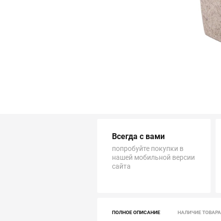
Трубопровод
Автоматика и насосы
Инструменты и крепеж
Приборы учета / Измерительные приборы
Хозтовары и садовые принадлежности
Всегда с вами
ОСОБЫЕ КАТЕГОРИИ
попробуйте покупки в
нашей мобильной версии
сайта
ПОЛНОЕ ОПИСАНИЕ
НАЛИЧИЕ ТОВАРА