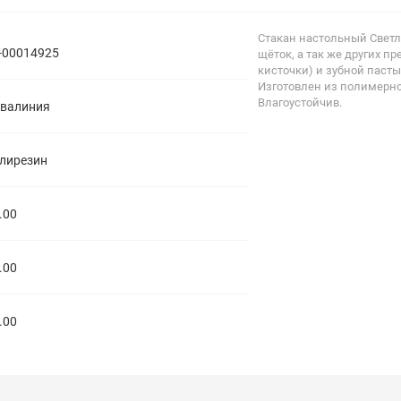
полипропиленовые
Тройники
106
Стакан настольный Светл
полипропиленовые
-00014925
щёток, а так же других п
Трубы
44
кисточки) и зубной паст
полипропиленовые
Изготовлен из полимерно
Углы
103
Влагоустойчив.
валиния
полипропиленовые
Фальцевые бурты
4
полипропиленовые
Фильтры
7
лирезин
полипропиленовые
.00
.00
.00