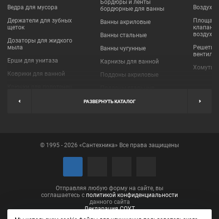
Бордюры и ленты
Ведра для мусора
Воздухо
бордюрные для ванны
Держатели для зубных
Площадки
Ванны акриловые
щеток
клапаны
воздухо
Ванны стальные
Дозаторы для жидкого
мыла
Решетки
Ванны чугунные
вентиля
Ерши для унитаза
Карнизы для ванной
Хомуты 
Коврики для ванной
Поддоны акриловые
Крючки для полотенец
Поддоны стальные
Мыльницы
Пробки для ванн
РАЗВЕРНУТЬ КАТАЛОГ
Наборы аксессуаров
Шторы для ванной
Полки для ванных
Экраны под ванну
комнат
© 1995 - 2026 «Сантехника» Все права защищены
Полотенцедержатели
Поручни
Рукосушители и фены
Сушилки для белья
Отправляя любую форму на сайте, вы
соглашаетесь с
политикой конфиденциальности
данного сайта
Декларация СОУТ