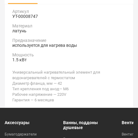
Артикул
УТ-00008747
Материал
латунь
Предназначение
используется для нагрева воды
Мощность
1.5 кВт
Универсальный нагревательный элемент для
водонагревателей с термостатом
Диаметр фланца, мм — 42
Тип крепления под анод— M6
Рабочее напряжение — 220V
Гарантия — 6 месяцев
Аксессуары
Ванны, поддоны
Вентил
душевые
Бумагодержатели
Вентиля