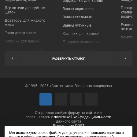
бордюрные для ванны
Держатели для зубных
Площадки
Ванны акриловые
щеток
клапаны
воздухо
Ванны стальные
Дозаторы для жидкого
мыла
Решетки
Ванны чугунные
вентиля
Ерши для унитаза
Карнизы для ванной
Хомуты 
Коврики для ванной
Поддоны акриловые
Крючки для полотенец
Поддоны стальные
Мыльницы
Пробки для ванн
РАЗВЕРНУТЬ КАТАЛОГ
Наборы аксессуаров
Шторы для ванной
Полки для ванных
Экраны под ванну
комнат
© 1995 - 2026 «Сантехника» Все права защищены
Полотенцедержатели
Поручни
Рукосушители и фены
Сушилки для белья
Отправляя любую форму на сайте, вы
соглашаетесь с
политикой конфиденциальности
данного сайта
Декларация СОУТ
Мы используем cookie-файлы для улучшения пользовательского