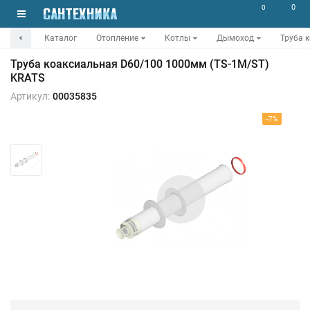
0
0
Каталог
Отопление
Котлы
Дымоход
Труба 
Труба коаксиальная D60/100 1000мм (TS-1M/ST)
KRATS
Артикул:
00035835
-7%