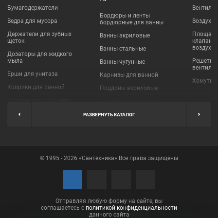
Бумагодержатели
Вентиля
Бордюры и ленты
Ведра для мусора
Воздухо
бордюрные для ванны
Держатели для зубных
Площадки
Ванны акриловые
щеток
клапаны
воздухо
Ванны стальные
Дозаторы для жидкого
мыла
Решетки
Ванны чугунные
вентиля
Ерши для унитаза
Карнизы для ванной
Хомуты 
Коврики для ванной
Поддоны акриловые
Крючки для полотенец
Поддоны стальные
Мыльницы
Пробки для ванн
РАЗВЕРНУТЬ КАТАЛОГ
Наборы аксессуаров
Шторы для ванной
Полки для ванных
Экраны под ванну
комнат
© 1995 - 2026 «Сантехника» Все права защищены
Полотенцедержатели
Поручни
Рукосушители и фены
Сушилки для белья
Отправляя любую форму на сайте, вы
соглашаетесь с
политикой конфиденциальности
данного сайта