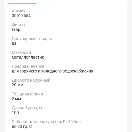
Артикул
00017654
Фирма
Frap
Популярные товары
да
Материал
металлопластик
Предназначение
для горячего и холодного водоснабжения
Диаметр наружный
20 мм
Толщина стенки
2 мм
Длина бухты, м
100
Рабочая температура при Р=10 бар
до 90 гр. С