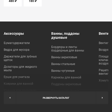
480 ₽
180 ₽
Аксессуары
Ванны, поддоны
Вентил
душевые
Бумагодержатели
Вентиля
Бордюры и ленты
Ведра для мусора
Воздухо
бордюрные для ванны
Держатели для зубных
Площадки
Ванны акриловые
щеток
клапаны
воздухо
Ванны стальные
Дозаторы для жидкого
мыла
Решетки
Ванны чугунные
вентиля
Ерши для унитаза
Карнизы для ванной
Хомуты 
Коврики для ванной
Поддоны акриловые
Крючки для полотенец
Поддоны стальные
Мыльницы
Пробки для ванн
РАЗВЕРНУТЬ КАТАЛОГ
Наборы аксессуаров
Шторы для ванной
Полки для ванных
Экраны под ванну