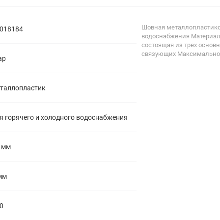
полипропиленовые
Тройники
106
полипропиленовые
Шовная металлопластиков
018184
Трубы
44
водоснабжения Материал
полипропиленовые
состоящая из трех основн
Углы
103
связующих Максимальное 
ap
полипропиленовые
Фальцевые бурты
4
полипропиленовые
Фильтры
7
таллопластик
полипропиленовые
я горячего и холодного водоснабжения
 мм
мм
0