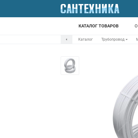
КАТАЛОГ ТОВАРОВ
О
Каталог
Трубопровод
Для ванной
Для кухни
Т
Смесители
Мойки
Санфаянс
Отопление
Канализация