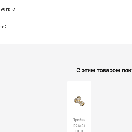
 90 гр. С
тай
С этим товаром по
Тройник
D26х26х26мм
ЦЦЦ