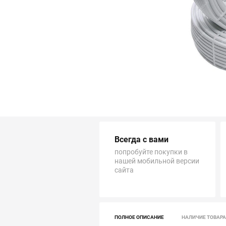
Трубопровод
Автоматика и насосы
Инструменты и крепеж
Приборы учета / Измерительные приборы
Хозтовары и садовые принадлежности
Всегда с вами
ОСОБЫЕ КАТЕГОРИИ
попробуйте покупки в
нашей мобильной версии
сайта
ПОЛНОЕ ОПИСАНИЕ
НАЛИЧИЕ ТОВАРА