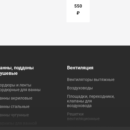
JIF
550
₽
анны, поддоны
Вентиляция
душевые
Вентиляторы вытяжные
ордюры и ленты
Воздуховоды
ордюрные для ванны
Площадки, переходники,
анны акриловые
клапаны для
воздуховода
анны стальные
Решетки
анны чугунные
вентиляционные
арнизы для ванной
Хомуты для вентиляции