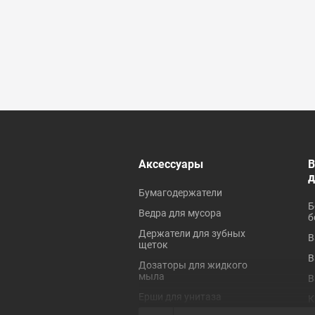
 ревизионные
Аксессуары
В
Бумагодержатели
Б
Ведра для мусора
б
Держатели для зубных
В
щеток
В
Дозаторы для жидкого
мыла
В
Ерши для унитаза
К