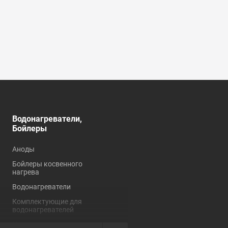
Водонагреватели,
Душевые кабины,
Бойлеры
углы, ограждения
Аноды
Душевые кабины
Бойлеры косвенного
Душевые углы и
нагрева
ограждения
Водонагреватели
Комплектующие для
душевых кабин
Комплектующие для
водонагревателей
Нагревательные