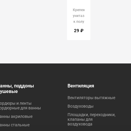
Крепеж
унитаза
к полу
(4
29 ₽
болта)
анны, поддоны
Вентиляция
душевые
Вентиляторы вытяжные
ордюры и ленты
Воздуховоды
ордюрные для ванны
Площадки, переходники,
анны акриловые
клапаны для
воздуховода
анны стальные