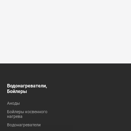
Водонагреватели,
Душевые кабины,
Бойлеры
углы, ограждения
Аноды
Душевые кабины
Бойлеры косвенного
Душевые углы и
нагрева
ограждения
Водонагреватели
Комплектующие для
душевых кабин