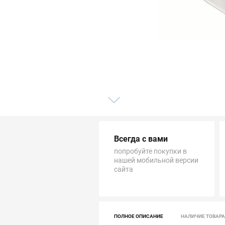
Трубопровод
Автоматика и насосы
Инструменты и крепеж
Приборы учета / Измерительные приборы
Хозтовары и садовые принадлежности
Всегда с вами
ОСОБЫЕ КАТЕГОРИИ
попробуйте покупки в
нашей мобильной версии
сайта
ПОЛНОЕ ОПИСАНИЕ
НАЛИЧИЕ ТОВАРА