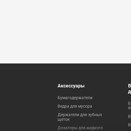
 ревизионные
Аксессуары
В
Бумагодержатели
Б
Ведра для мусора
б
Держатели для зубных
В
щеток
В
Дозаторы для жидкого