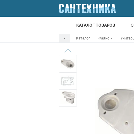
КАТАЛОГ ТОВАРОВ
О
Каталог
Фаянс
Унитаз
Для ванной
Для кухни
Т
Смесители
Мойки
Санфаянс
Отопление
Канализация