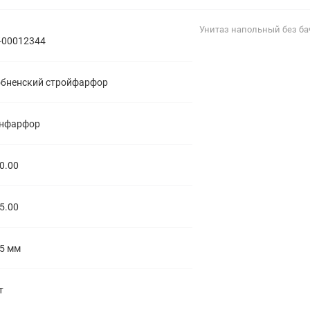
полипропиленовые
Тройники
106
Унитаз напольный без ба
полипропиленовые
-00012344
Трубы
44
полипропиленовые
Углы
103
бненский стройфарфор
полипропиленовые
Фальцевые бурты
4
полипропиленовые
Фильтры
7
нфарфор
полипропиленовые
0.00
5.00
5 мм
т