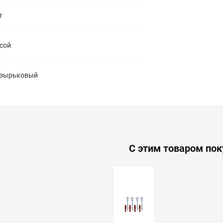
т
сой
зырьковый
С этим товаром по