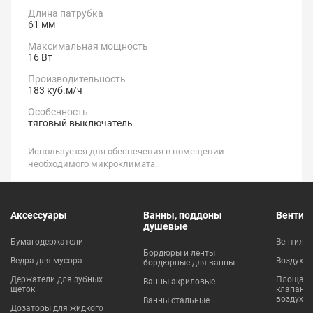
Длина патрубка
61 мм
Максимальная мощность
16 Вт
Производительность
183 куб.м/ч
Особенность
тяговый выключатель
Используется для обеспечения в помещении
необходимого микроклимата.
Аксессуары
Ванны, поддоны
Вентил
душевые
Бумагодержатели
Вентиля
Бордюры и ленты
Ведра для мусора
Воздухо
бордюрные для ванны
Держатели для зубных
Площадки
Ванны акриловые
щеток
клапаны
воздухо
Ванны стальные
Дозаторы для жидкого