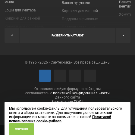
мыла
Решетки
Ванны чугунные
вентиля
Ерши для унитаза
Карнизы для ванной
Хомуты 
Коврики для ванной
Поддоны акриловые
Крючки для полотенец
Поддоны стальные
Мыльницы
Пробки для ванн
РАЗВЕРНУТЬ КАТАЛОГ
Наборы аксессуаров
Шторы для ванной
Полки для ванных
Экраны под ванну
комнат
© 1995 - 2026 «Сантехника» Все права защищены
Полотенцедержатели
Поручни
Рукосушители и фены
Сушилки для белья
Отправляя любую форму на сайте, вы
соглашаетесь с
политикой конфиденциальности
данного сайта
Декларация СОУТ
Мы используем cookie-файлы для улучшения пользовательского
опыта и сбора статистики. Для получения дополнительной
информации вы можете ознакомиться с нашей
Политикой
использования cookie-файлов
.
ХОРОШО
ИП Лаптева Елена Вениаминовна ОГРН 304434531001090
610002,
Кировская область, город Киров, ул. Пролетарская, д. 14, кв. 46
(8332)