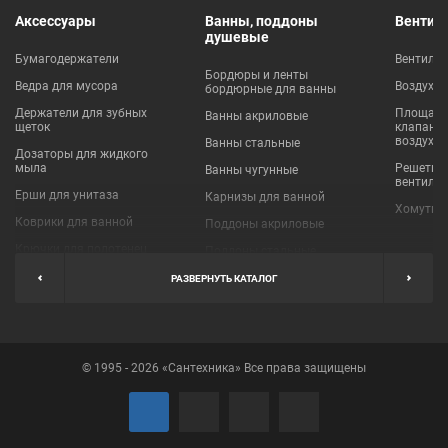
Аксессуары
Ванны, поддоны
Вентил
душевые
Бумагодержатели
Вентиля
Бордюры и ленты
Ведра для мусора
Воздухо
бордюрные для ванны
Держатели для зубных
Площадки
Ванны акриловые
щеток
клапаны
воздухо
Ванны стальные
Дозаторы для жидкого
мыла
Решетки
Ванны чугунные
вентиля
Ерши для унитаза
Карнизы для ванной
Хомуты 
Коврики для ванной
Поддоны акриловые
Крючки для полотенец
Поддоны стальные
Мыльницы
Пробки для ванн
РАЗВЕРНУТЬ КАТАЛОГ
Наборы аксессуаров
Шторы для ванной
Полки для ванных
Экраны под ванну
комнат
© 1995 - 2026 «Сантехника» Все права защищены
Полотенцедержатели
Поручни
Рукосушители и фены