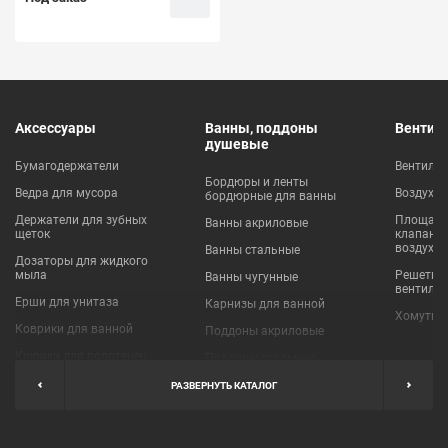
Аксессуары
Ванны, поддоны
Вентил
душевые
Бумагодержатели
Вентиля
Бордюры и ленты
Ведра для мусора
Воздухо
бордюрные для ванны
Держатели для зубных
Площадки
Ванны акриловые
щеток
клапаны
воздухо
Ванны стальные
Дозаторы для жидкого
мыла
Решетки
Ванны чугунные
вентиля
Ерши для унитаза
Карнизы для ванной
Хомуты 
Коврики для ванной
Поддоны акриловые
Крючки для полотенец
Поддоны стальные
Мыльницы
Пробки для ванн
РАЗВЕРНУТЬ КАТАЛОГ
Наборы аксессуаров
Шторы для ванной
Полки для ванных
Экраны под ванну