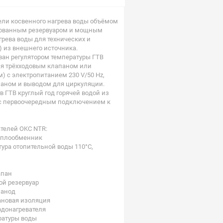
ели косвенного нагрева воды объёмом
рованным резервуаром и мощным
рева воды для технических и
) из внешнего источника.
ван регулятором температуры ГТВ
ия трёхходовым клапаном или
 с электропитанием 230 V/50 Hz,
аном и выводом для циркуляции.
в ГТВ круглый год горячей водой из
 с первоочередным подключением к
телей OKC NTR:
еплообменник
ура отопительной воды 110°C,
апан
ой резервуар
 анод
ановая изоляция
одонагревателя
ратуры воды