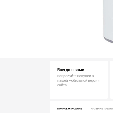
Трубопровод
Автоматика и насосы
Инструменты и крепеж
Приборы учета / Измерительные приборы
Хозтовары и садовые принадлежности
Всегда с вами
ОСОБЫЕ КАТЕГОРИИ
попробуйте покупки в
нашей мобильной версии
сайта
ПОЛНОЕ ОПИСАНИЕ
НАЛИЧИЕ ТОВАРА