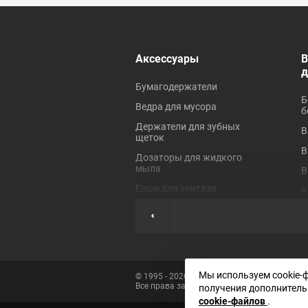
 ревизионные
Аксессуары
В
Бумагодержатели
Б
Ведра для мусора
б
Держатели для зубных
В
щеток
В
Дозаторы для жидкого
мыла
В
Ерши для унитаза
К
Коврики для ванной
П
Крючки для полотенец
П
Мыльницы
П
Наборы аксессуаров
Ш
Мы используем cookie-
© 1995 - 2026 «Сантехника»
Все права защищены
Полки для ванных
получения дополнитель
Э
комнат
cookie-файлов
.