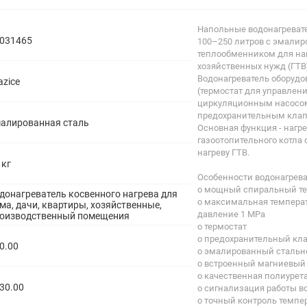
полипропиленовые
Тройники
106
Напольные водонагреват
полипропиленовые
031465
100–250 литров с эмали
Трубы
44
теплообменником для наг
полипропиленовые
хозяйственных нужд (ГТВ
Углы
103
Водонагреватель оборудо
azice
полипропиленовые
(термостат для управлен
Фальцевые бурты
4
циркуляционным насосом)
полипропиленовые
предохранительным клап
Фильтры
7
алированная сталь
Основная функция - нагре
полипропиленовые
газоотопительного котла
нагреву ГТВ.
 кг
Особенности водонагрева
o мощный спиральный т
донагреватель косвенного нагрева для
o максимальная температ
ма, дачи, квартиры, хозяйственные,
давление 1 MPa
оизводственный помещения
o термостат
o предохранительный кл
0.00
o эмалированный стальн
o встроенный магниевый
o качественная полиурет
30.00
o сигнализация работы в
o точный контроль темпе