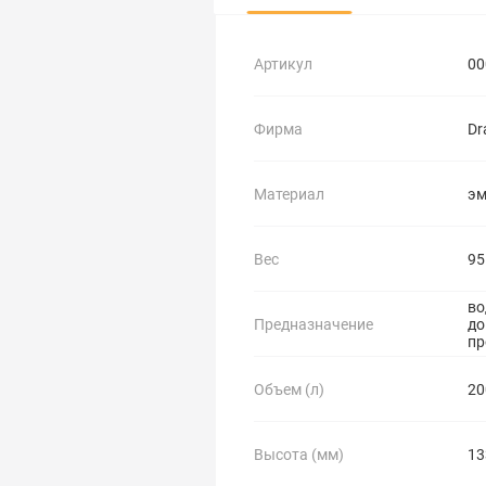
Артикул
00
Фирма
Dr
Материал
эм
Вес
95
во
Предназначение
до
пр
Объем (л)
20
Высота (мм)
13