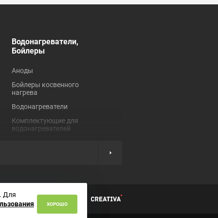
Водонагреватели,
Душевые кабины,
Бойлеры
углы, ограждения
Аноды
Душевые кабины
Бойлеры косвенного
Душевые углы и
нагрева
ограждения
Водонагреватели
Комплектующие для
душевых кабин
Комплектующие для
водонагревателей
Нагревательные
элементы
ы
. Для
циальности
ользования
ХОРОШО