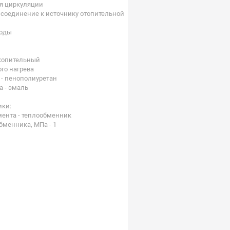
я циркуляции
рисоединение к источнику отопительной
воды
акопительный
ого нагрева
- пенополиуретан
а - эмаль
ики:
мента - теплообменник
бменника, МПа - 1