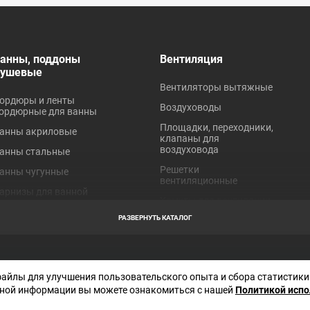
анны, поддоны
Вентиляция
душевые
Вентиляторы вытяжные
ордюры и ленты
Воздуховоды
ордюрные для ванны
Площадки, переходники,
анны акриловые
клапаны для
воздуховода
анны стальные
Решетки
анны чугунные
вентиляционные
арнизы для ванной
Хомуты для вентиляции
оддоны акриловые
РАЗВЕРНУТЬ КАТАЛОГ
оддоны стальные
робки для ванн
Отправляя любую форму на сайте, в
торы для ванной
файлы для улучшения пользовательского опыта и сбора статистики
соглашаетесь с
политикой конфиден
данного сайта
ной информации вы можете ознакомиться с нашей
Политикой исп
краны под ванну
Декларация СОУТ