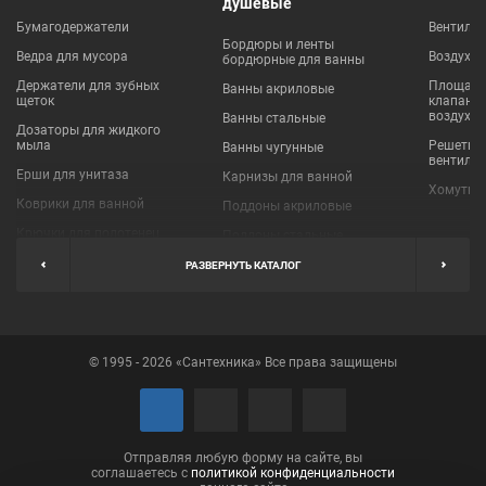
душевые
Бумагодержатели
Вентиля
Бордюры и ленты
Ведра для мусора
Воздухо
бордюрные для ванны
Держатели для зубных
Площадки
Ванны акриловые
щеток
клапаны
воздухо
Ванны стальные
Дозаторы для жидкого
мыла
Решетки
Ванны чугунные
вентиля
Ерши для унитаза
Карнизы для ванной
Хомуты 
Коврики для ванной
Поддоны акриловые
Крючки для полотенец
Поддоны стальные
Мыльницы
Пробки для ванн
РАЗВЕРНУТЬ КАТАЛОГ
Наборы аксессуаров
Шторы для ванной
Полки для ванных
Экраны под ванну
комнат
© 1995 - 2026 «Сантехника» Все права защищены
Полотенцедержатели
Поручни
Рукосушители и фены
Сушилки для белья
Отправляя любую форму на сайте, вы
соглашаетесь с
политикой конфиденциальности