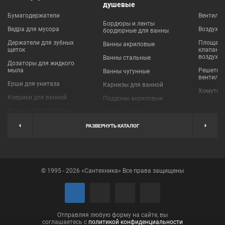
душевые
Бумагодержатели
Вентиля
Бордюры и ленты
Ведра для мусора
Воздухо
бордюрные для ванны
Держатели для зубных
Площадки
Ванны акриловые
щеток
клапаны
воздухо
Ванны стальные
Дозаторы для жидкого
мыла
Решетки
Ванны чугунные
вентиля
Ерши для унитаза
Карнизы для ванной
Хомуты 
Коврики для ванной
Поддоны акриловые
Крючки для полотенец
Поддоны стальные
Мыльницы
Пробки для ванн
РАЗВЕРНУТЬ КАТАЛОГ
Наборы аксессуаров
Шторы для ванной
Полки для ванных
Экраны под ванну
комнат
© 1995 - 2026 «Сантехника» Все права защищены
Полотенцедержатели
Поручни
Рукосушители и фены
Сушилки для белья
Отправляя любую форму на сайте, вы
соглашаетесь с
политикой конфиденциальности