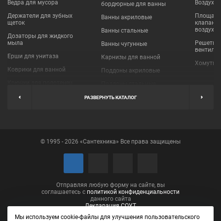
Ведра для мусора
Воздухо
бордюрные для ванны
Держатели для зубных
Площадки
Ванны акриловые
щеток
клапаны
воздухо
Ванны стальные
Дозаторы для жидкого
мыла
Решетки
Ванны чугунные
вентиля
Ерши для унитаза
Карнизы для ванной
Хомуты 
Коврики для ванной
Поддоны акриловые
Крючки для полотенец
Поддоны стальные
Мыльницы
Пробки для ванн
РАЗВЕРНУТЬ КАТАЛОГ
Наборы аксессуаров
Шторы для ванной
Полки для ванных
Экраны под ванну
комнат
© 1995 - 2026 «Сантехника» Все права защищены
Полотенцедержатели
Поручни
Рукосушители и фены
Сушилки для белья
Отправляя любую форму на сайте, вы
соглашаетесь с
политикой конфиденциальности
данного сайта
Декларация СОУТ
Мы используем cookie-файлы для улучшения пользовательского