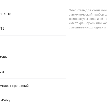
полипропиленовые
Тройники
106
Смеситель для кухни монт
полипропиленовые
034318
сантехнический прибор с
Трубы
44
температуры воды и её на
полипропиленовые
имеет кран-буксы или ка
Углы
103
смешивается холодная и 
UTE
полипропиленовые
Фальцевые бурты
4
полипропиленовые
Фильтры
7
полипропиленовые
тунь
ом
мплект креплений
 мойку