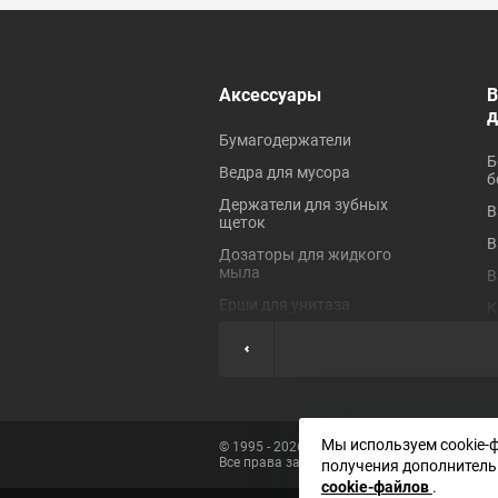
 ревизионные
Аксессуары
В
Бумагодержатели
Б
Ведра для мусора
б
Держатели для зубных
В
щеток
В
Дозаторы для жидкого
мыла
В
Ерши для унитаза
К
Коврики для ванной
П
Крючки для полотенец
П
Мыльницы
П
Наборы аксессуаров
Ш
Мы используем cookie-
© 1995 - 2026 «Сантехника»
Все права защищены
Полки для ванных
получения дополнитель
Э
комнат
cookie-файлов
.