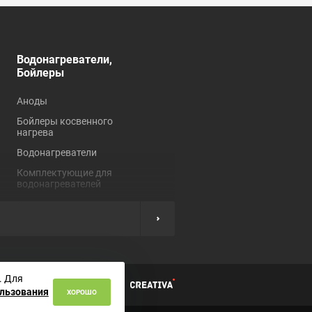
Водонагреватели,
Душевые кабины,
Бойлеры
углы, ограждения
Аноды
Душевые кабины
Бойлеры косвенного
Душевые углы и
нагрева
ограждения
Водонагреватели
Комплектующие для
душевых кабин
Комплектующие для
водонагревателей
Нагревательные
элементы
ы
. Для
циальности
ользования
ХОРОШО