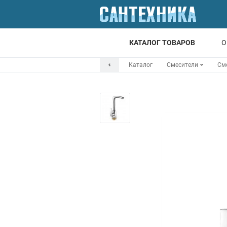
КАТАЛОГ ТОВАРОВ
О
Каталог
Смесители
См
Для ванной
Для кухни
Т
Смесители
Мойки
Санфаянс
Отопление
Канализация