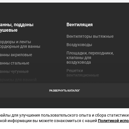
анны, поддоны
Вентиляция
душевые
Вентиляторы вытяжные
ордюры и ленты
Воздуховоды
ордюрные для ванны
Площадки, переходники,
анны акриловые
клапаны для
воздуховода
анны стальные
Решетки
анны чугунные
вентиляционные
арнизы для ванной
Хомуты для вентиляции
оддоны акриловые
РАЗВЕРНУТЬ КАТАЛОГ
оддоны стальные
робки для ванн
Отправляя любую форму на сайте, в
торы для ванной
файлы для улучшения пользовательского опыта и сбора статистики
соглашаетесь с
политикой конфиден
данного сайта
ной информации вы можете ознакомиться с нашей
Политикой исп
краны под ванну
Декларация СОУТ