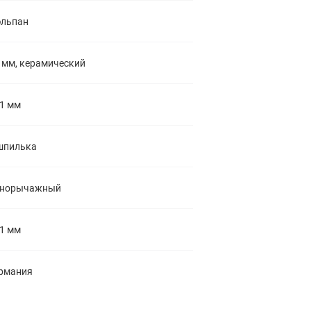
льпан
 мм, керамический
1 мм
шпилька
днорычажный
1 мм
рмания