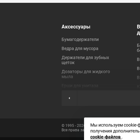
 ревизионные
Аксессуары
В
Бумагодержатели
Б
Ведра для мусора
б
Держатели для зубных
В
щеток
В
Дозаторы для жидкого
мыла
В
Ерши для унитаза
К
Коврики для ванной
П
Крючки для полотенец
П
Мыльницы
П
Наборы аксессуаров
Ш
Мы используем cookie-
© 1995 - 2026 «Сантехника»
Все права защищены
Полки для ванных
получения дополнитель
Э
комнат
cookie-файлов
.