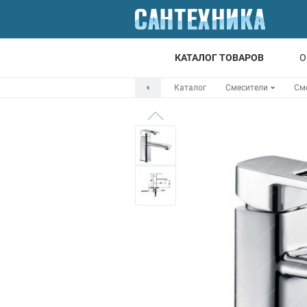
КАТАЛОГ ТОВАРОВ
О
Каталог
Смесители
См
Для ванной
Для кухни
Т
Смесители
Мойки
Санфаянс
Отопление
Канализация