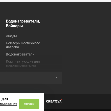
Водонагреватели,
Душевые кабины,
Бойлеры
углы, ограждения
Аноды
Душевые кабины
Бойлеры косвенного
Душевые углы и
нагрева
ограждения
Водонагреватели
Комплектующие для
душевых кабин
Комплектующие для
водонагревателей
Нагревательные
элементы
ы
. Для
циальности
ользования
ХОРОШО