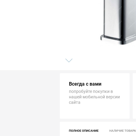
Трубопровод
Автоматика и насосы
Инструменты и крепеж
Приборы учета / Измерительные приборы
Хозтовары и садовые принадлежности
Всегда с вами
ОСОБЫЕ КАТЕГОРИИ
попробуйте покупки в
нашей мобильной версии
сайта
ПОЛНОЕ ОПИСАНИЕ
НАЛИЧИЕ ТОВАРА