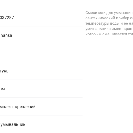
полипропиленовые
Тройники
106
Смеситель для умывальни
полипропиленовые
037287
сантехнический прибор с
Трубы
44
температуры воды и её н
полипропиленовые
умывальника имеет кран-
Углы
103
которым смешивается хол
ghansa
полипропиленовые
Фальцевые бурты
4
полипропиленовые
Фильтры
7
полипропиленовые
тунь
ом
мплект креплений
 умывальник