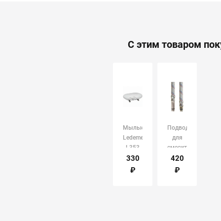
С этим товаром по
Мыльница
Подводка
Ledeme
для
L353
смесителей
1,0м
330
420
Монофлекс
₽
₽