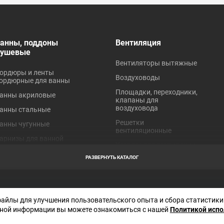
анны, поддоны
Вентиляция
душевые
Вентиляторы вытяжные
ордюры и ленты
Воздуховоды
ордюрные для ванны
Площадки, переходники,
анны акриловые
клапаны для
воздуховода
анны стальные
Решетки
анны чугунные
вентиляционные
арнизы для ванной
Хомуты для вентиляции
оддоны акриловые
РАЗВЕРНУТЬ КАТАЛОГ
оддоны стальные
робки для ванн
Отправляя любую форму на сайте, в
торы для ванной
файлы для улучшения пользовательского опыта и сбора статистики
соглашаетесь с
политикой конфиден
данного сайта
ной информации вы можете ознакомиться с нашей
Политикой исп
краны под ванну
Декларация СОУТ