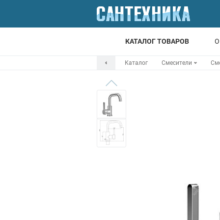
КАТАЛОГ ТОВАРОВ
О
Каталог
Смесители
См
Для ванной
Для кухни
Т
Смесители
Мойки
Санфаянс
Отопление
Канализация