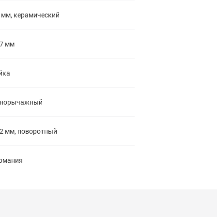
 мм, керамический
7 мм
йка
днорычажный
2 мм, поворотный
рмания