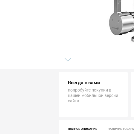
Трубопровод
Автоматика и насосы
Инструменты и крепеж
Приборы учета / Измерительные приборы
Хозтовары и садовые принадлежности
Всегда с вами
ОСОБЫЕ КАТЕГОРИИ
попробуйте покупки в
нашей мобильной версии
сайта
ПОЛНОЕ ОПИСАНИЕ
НАЛИЧИЕ ТОВАРА