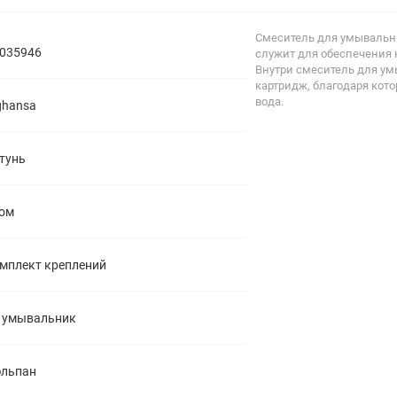
полипропиленовые
Тройники
106
Смеситель для умывальни
полипропиленовые
035946
служит для обеспечения 
Трубы
44
Внутри смеситель для ум
полипропиленовые
картридж, благодаря кот
Углы
103
вода.
ghansa
полипропиленовые
Фальцевые бурты
4
полипропиленовые
Фильтры
7
тунь
полипропиленовые
ом
мплект креплений
 умывальник
льпан