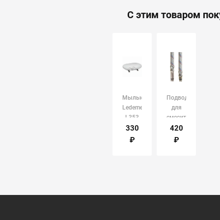
С этим товаром по
Мыльница
Подводка
Ledeme
для
L353
смесителей
1,0м
330
420
Монофлекс
₽
₽