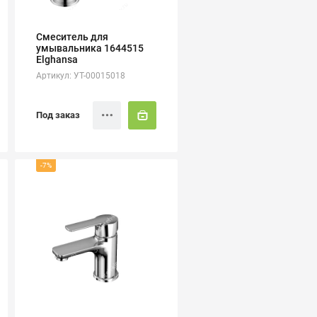
Смеситель для
умывальника 1644515
Elghansa
Артикул: УТ-00015018
Под заказ
-7%