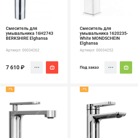
Смеситель для
Смеситель для
умывальника 16Н2743
умывальника 1620235-
BERKSHIRE Elghansa
White MONDSCHEIN
Elghansa
Артикул: 00034262
Артикул: 00034252
7 610 ₽
Под заказ
-7%
-7%