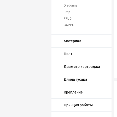
Diadonna
Трубопровод
Frap
FRUD
Автоматика и насосы
GAPPO
Golden Fox
Инструменты и крепеж
GROHE
Материал
KLUDI
Приборы учета / Измерительные приборы
Ledeme
Цвет
MELANA
Хозтовары и садовые принадлежности
OUTE
Диаметр картриджа
Potato
ОСОБЫЕ КАТЕГОРИИ
ООО "Казанский завод
Длина гусака
смесителей"
ПрофСан
Крепление
Принцип работы