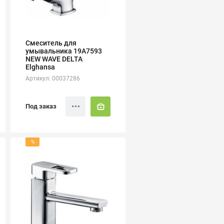
Смеситель для
умывальника 19А7593
NEW WAVE DELTA
Elghansa
Артикул: 00037286
Под заказ
%