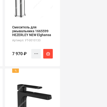
Смеситель для
умывальника 1665599
HEZERLEY NEW Elghansa
Артикул: УТ-0010133
7 970 ₽
%