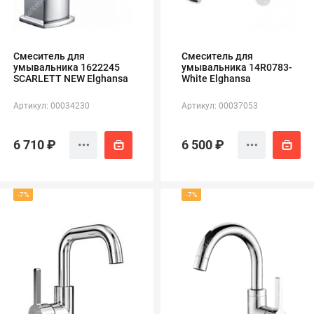
Смеситель для
Смеситель для
умывальника 1622245
умывальника 14R0783-
SCARLETT NEW Elghansa
White Elghansa
Артикул: 00034230
Артикул: 00037053
6 710 ₽
6 500 ₽
-7%
-7%