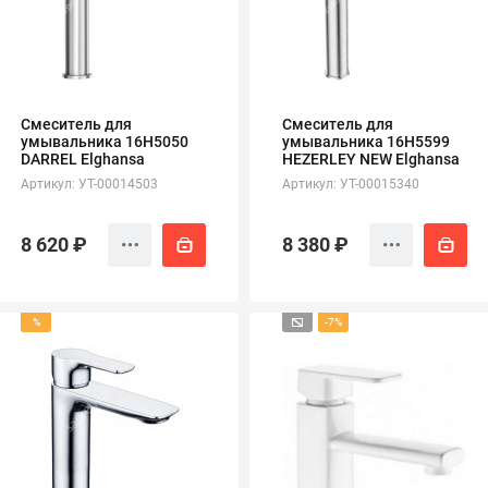
полипропиленовые
Тройники
106
полипропиленовые
Трубы
44
полипропиленовые
Углы
103
Смеситель для
Смеситель для
полипропиленовые
умывальника 16H5050
умывальника 16Н5599
Фальцевые бурты
4
DARREL Elghansa
HEZERLEY NEW Elghansa
полипропиленовые
Артикул: УТ-00014503
Артикул: УТ-00015340
Фильтры
7
полипропиленовые
8 620 ₽
8 380 ₽
%
-7%