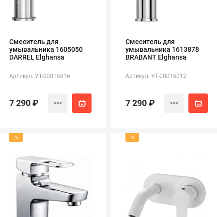
Смеситель для
Смеситель для
умывальника 1605050
умывальника 1613878
DARREL Elghansa
BRABANT Elghansa
Артикул: УТ-00015016
Артикул: УТ-00015012
7 290 ₽
7 290 ₽
%
%