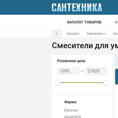
КАТАЛОГ ТОВАРОВ
О
Каталог
Смесители
См
Для ванной
Смесители для у
Для кухни
Т
Розничная цена
Смесители
Мойки
Санфаянс
Отопление
Фирма
Elghansa
Канализация
AQUAVISTA