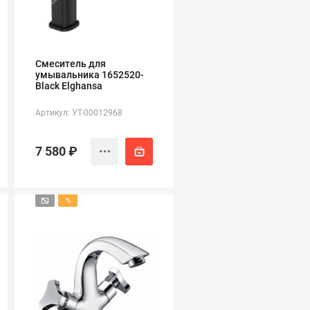
Смеситель для
умывальника 1652520-
Black Elghansa
Артикул: УТ-00012968
7 580 ₽
%