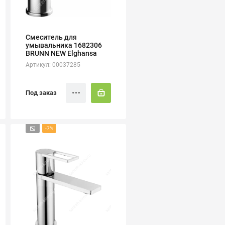
Смеситель для
умывальника 1682306
BRUNN NEW Elghansa
Артикул: 00037285
Под заказ
-7%